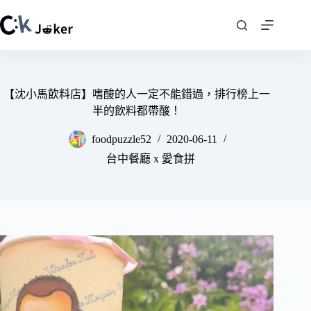
跳
至
主
要
內
容
【沈小馬飲料店】嗜酸的人一定不能錯過，排行榜上一
半的飲料都帶酸！
foodpuzzle52
2020-06-11
台中餐廳 x 愛食拼