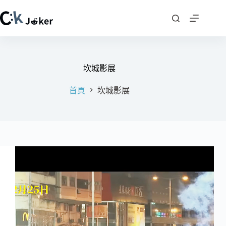
跳
至
主
要
內
容
坎城影展
首頁
坎城影展