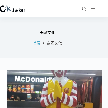
跳
至
主
要
內
容
泰國文化
首頁
泰國文化