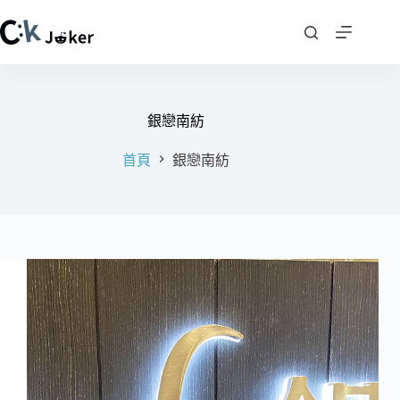
跳
至
主
要
內
容
銀戀南紡
首頁
銀戀南紡