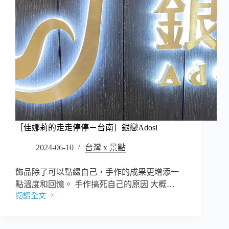
［佳娜莉的走走停停－台南］銀戀Adosi
2024-06-10
台灣 x 景點
飾品除了可以點綴自己，手作的成果更增添一
點溫度和回憶。 手作搞死自己的原因 大概…
閱讀全文
［佳
娜
莉