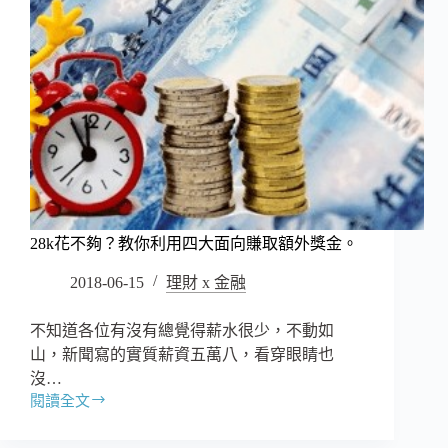
28k花不夠？教你利用四大面向賺取額外獎金。
2018-06-15
理財 x 金融
不知道各位有沒有總覺得薪水很少，不動如
山，新聞寫的實質薪資五萬八，看穿眼睛也
沒…
閱讀全文
28k
花