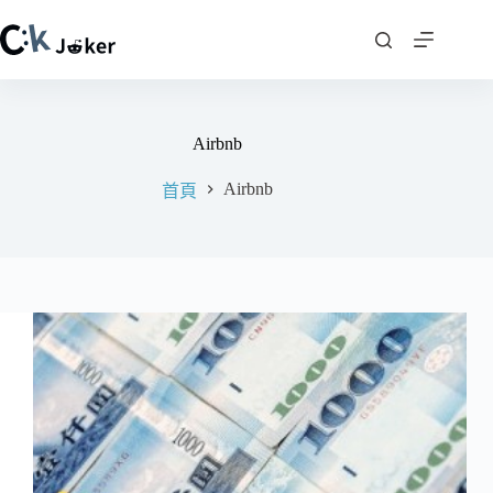
跳
至
主
要
內
Airbnb
容
Airbnb
首頁