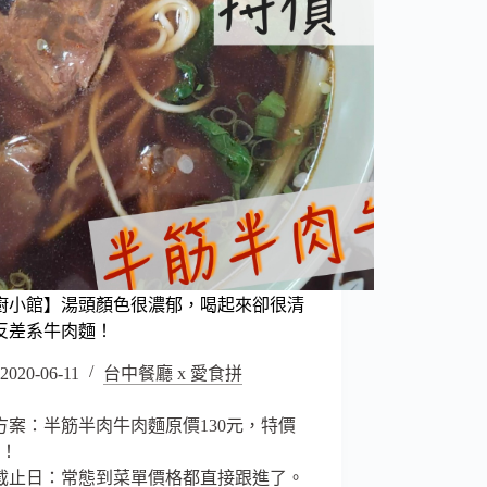
廚小館】湯頭顏色很濃郁，喝起來卻很清
反差系牛肉麵！
2020-06-11
台中餐廳 x 愛食拼
方案：半筋半肉牛肉麵原價130元，特價
元！
截止日：常態到菜單價格都直接跟進了。