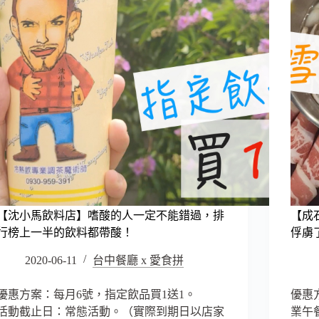
週
環
排
境
毒
很
必
舒
備，
服，
優
適
格
合
配
坐
水
一
果，
整
腸
天，
道
還
好
有
快
兩
樂！
【沈小馬飲料店】嗜酸的人一定不能錯過，排
【成
款
行榜上一半的飲料都帶酸！
俘虜
不
同
2020-06-11
台中餐廳 x 愛食拼
設
計
優惠方案：每月6號，指定飲品買1送1。
優惠方
的
座
活動截止日：常態活動。（實際到期日以店家
業午