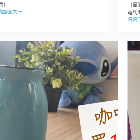
問）
（實
閱讀全文
電詢
【布
閱讀
洛
【一
子
廚
茶
小
庵】
館】
來
湯
自
頭
南
顏
投
色
的
很
好
濃
山
郁，
好
喝
水
起
好
來
茶
卻
葉，
很
一
清
定
爽
要