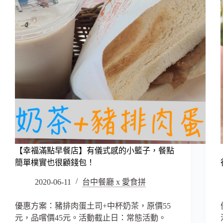
司
的
肉
質
新
鮮，
如
果
吐
司
能
包
洋
蔥
【幸福滿點早餐店】有儀式感的小籃子，餐點
就
簡單樸實也很顧錢包！
厲
害
2020-06-11
台中餐廳 x 愛食拼
了
～
優惠方案：豬排肉蛋土司+中杯奶茶，原價55
元，品嚐價45元。活動截止日：常態活動。