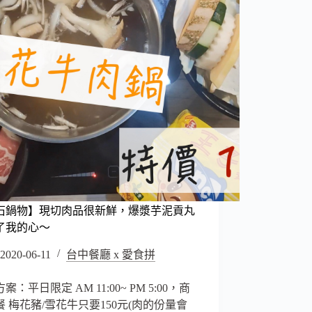
石鍋物】現切肉品很新鮮，爆漿芋泥貢丸
了我的心～
2020-06-11
台中餐廳 x 愛食拼
案：平日限定 AM 11:00~ PM 5:00，商
餐 梅花豬/雪花牛只要150元(肉的份量會