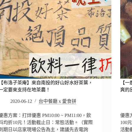
【布洛子茶庵】來自南投的好山好水好茶葉，
【一
一定要來支持在地茶農！
爽的
2020-06-12
台中餐廳 x 愛食拼
優惠方案：打烊優惠 PM10:00 ~ PM11:00，飲
優惠
料均折10元！活動截止日：常態活動。（實際
100
到期日以店家現場公告為主，建議先去電詢
活動