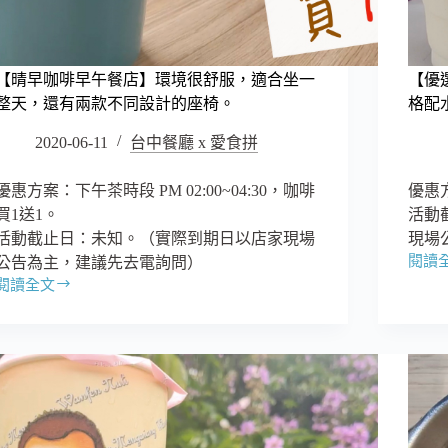
的
來
反
支
差
持
系
【晴早咖啡早午餐店】環境很舒服，適合坐一
【優選
在
牛
地
整天，還有兩款不同設計的座椅。
格配
肉
茶
麵！
2020-06-11
台中餐廳 x 愛食拼
農！
優惠方案：下午茶時段 PM 02:00~04:30，咖啡
優惠
買1送1。
活動
活動截止日：未知。（實際到期日以店家現場
現場
閱讀
公告為主，建議先去電詢問）
【優
閱讀全文
選
【晴
Select
早
優
咖
格
啡
鮮
早
果
午
汁】
餐
每
店】