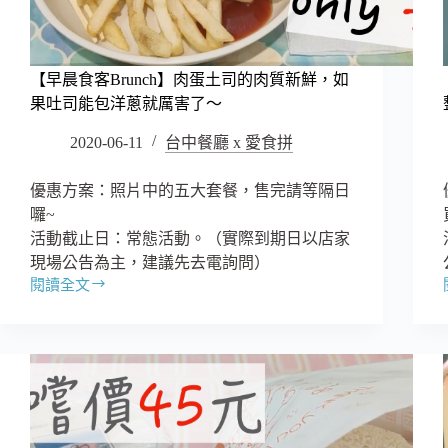
內
有
很
多
【早晨食客Brunch】肉蛋土司的肉質新鮮，如
獨
果吐司能包洋蔥就厲害了～
家
2020-06-11
台中餐廳 x 愛食拼
料
理
唷！
優惠方案：照片中的五大套餐，售完請等隔日
囉~
活動截止日：常態活動。（實際到期日以店家
現場公告為主，建議先去電詢問）
閱讀全文
【早
晨
食
客
Brunch】
肉
蛋
土