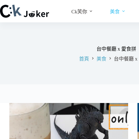
跳
至
Ck笑你
美食
主
要
內
容
台中餐廳 x 愛食拼
首頁
美食
台中餐廳 x