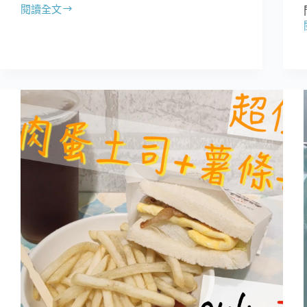
閱讀全文
【江
大
大
個
性
早
晚
餐
店】
把
怪
獸
當
苦
力
的
早
餐
店，
菜
單