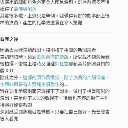
與演出的戲劇角色必定令人印象深刻，沉浮戲海多年後
獲得了
最佳男配角
其實很多啦，上述只是舉例，我覺得有好的劇本配上很
棒的演員，產生的化學效應實在令人驚豔
看完之後
因為太喜歡這齣戲劇，特別找了相關的新聞來看
當初開拍時，碰到
藍色海洋的傳說
，所以找不到演員延
後拍攝，後續上檔時又強碰
師任堂
那部高片酬演員們的
戲ＸＤ
除此之外，
這部的製作費很低，除了演員的片酬低廉、
主題曲還是有人拜託主唱製作
的…
實在要非常感謝南宮珉接下了劇本，做出了相當精彩的
演出，甚至創下18%的收視率，後續也不停的擔任主角
接演好幾部戲劇
深刻感受到危機就是轉機，只要把自己做好，光芒總會
被人看見