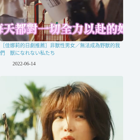
［佳娜莉的日劇推薦］非獸性男女／無法成為野獸的我
們 獣になれない私たち
2022-06-14