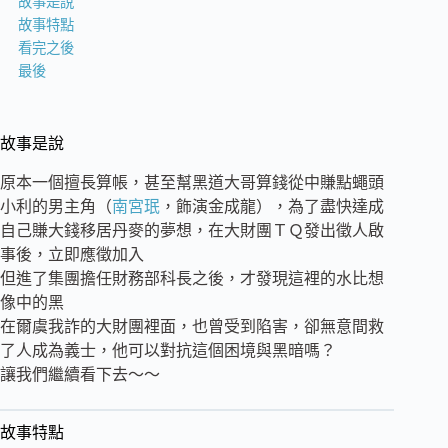
故事是說
故事特點
看完之後
最後
故事是說
原本一個擅長算帳，甚至幫黑道大哥算錢從中賺點蠅頭
小利的男主角（
南宮珉
，飾演金成龍），為了盡快達成
自己賺大錢移居丹麥的夢想，在大財團ＴＱ發出徵人啟
事後，立即應徵加入
但進了集團擔任財務部科長之後，才發現這裡的水比想
像中的黑
在爾虞我詐的大財團裡面，也曾受到陷害，卻無意間救
了人成為義士，他可以對抗這個困境與黑暗嗎？
讓我們繼續看下去～～
故事特點