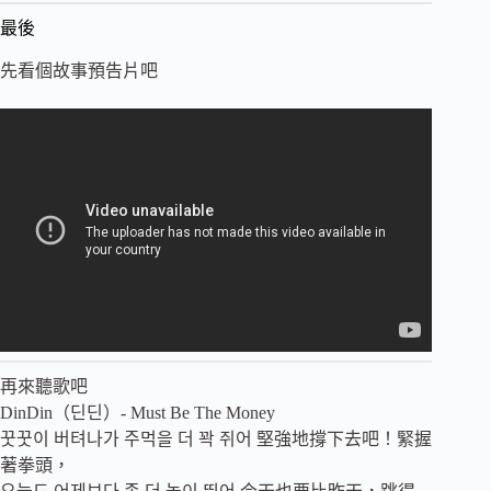
最後
先看個故事預告片吧
再來聽歌吧
DinDin（딘딘）- Must Be The Money
꿋꿋이 버텨나가 주먹을 더 꽉 쥐어 堅強地撐下去吧！緊握
著拳頭，