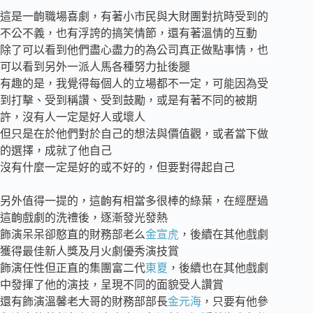
這是一齣職場喜劇，有著小市民與大財團對抗時受到的
不公不義，也有浮誇的搞笑情節，還有著溫情的互動
除了可以看到他們盡心盡力的為公司真正做點事情，也
可以看到另外一派人馬各種努力扯後腿
有趣的是，我覺得每個人的立場都不一定，可能因為受
到打擊、受到稱讚、受到鼓勵，或是有著不同的被期
許，沒有人一定是好人或壞人
但只是在於他們對於自己的想法與價值觀，或者當下做
的選擇，成就了他自己
沒有什麼一定是好的或不好的，但要對得起自己
另外值得一提的，這齣有相當多很棒的綠葉，在經歷過
這齣戲劇的洗禮後，逐漸發光發熱
飾演呆呆卻憨直的財務部老么
金宣虎
，後續在其他戲劇
獲得最佳新人獎及月火劇優秀演技賞
飾演任性但正直的集團富二代
東夏
，後續也在其他戲劇
中發揮了他的演技，呈現不同的面貌受人讚賞
還有飾演溫馨老大哥的財務部部長
金元海
，只要有他參