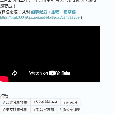
오늘도 어제보다 좀 더 높이 뛰어 今天也要比昨天，跳得
還要高！
(翻譯來源：感謝
如夢似幻，旅程 – 張草莓
https://pink03049.pixnet.net/blog/post/214311239
)
標籤
#
Good Manager
#
2017韓劇推薦
#
南宮珉
#
網友推薦韓劇
#
辦公室喜劇
#
辦公室韓劇