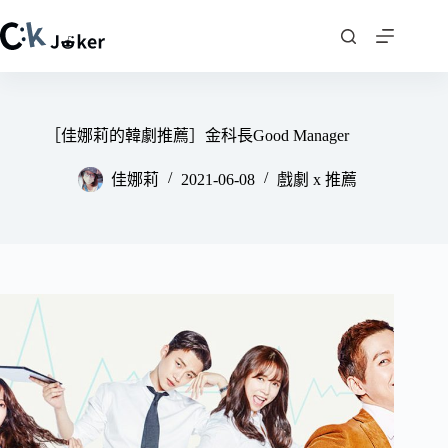
跳
至
主
要
內
容
［佳娜莉的韓劇推薦］金科長Good Manager
佳娜莉
2021-06-08
戲劇 x 推薦