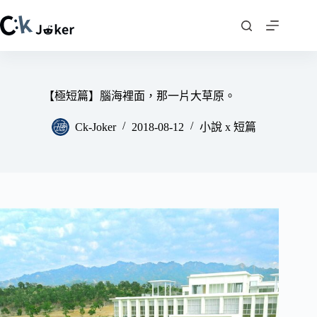
跳
至
主
要
內
容
【極短篇】腦海裡面，那一片大草原。
Ck-Joker
2018-08-12
小說 x 短篇