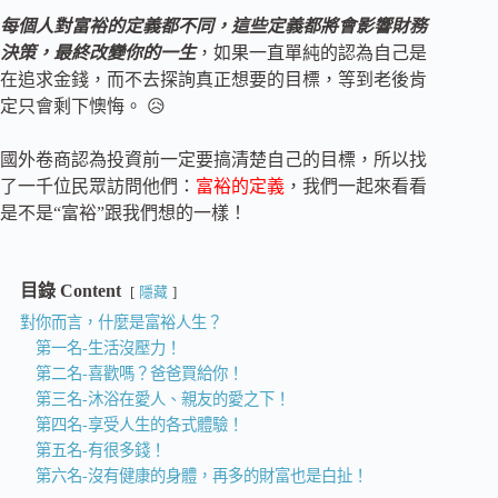
每個人對富裕的定義都不同，這些定義都將會影響財務
決策，最終改變你的一生
，如果一直單純的認為自己是
在追求金錢，而不去探詢真正想要的目標，等到老後肯
定只會剩下懊悔。 😥
國外卷商認為投資前一定要搞清楚自己的目標，所以找
了一千位民眾訪問他們：
富裕的定義
，我們一起來看看
是不是“富裕”跟我們想的一樣！
目錄 Content
隱藏
對你而言，什麼是富裕人生？
第一名-生活沒壓力！
第二名-喜歡嗎？爸爸買給你！
第三名-沐浴在愛人、親友的愛之下！
第四名-享受人生的各式體驗！
第五名-有很多錢！
第六名-沒有健康的身體，再多的財富也是白扯！