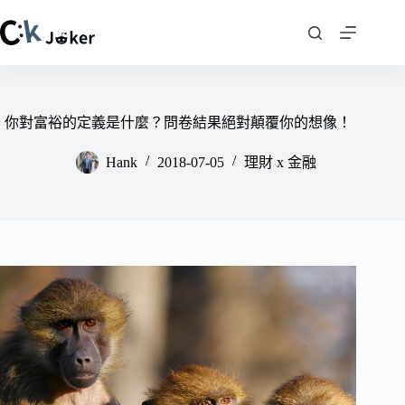
跳
至
主
要
內
容
你對富裕的定義是什麼？問卷結果絕對顛覆你的想像！
Hank
2018-07-05
理財 x 金融