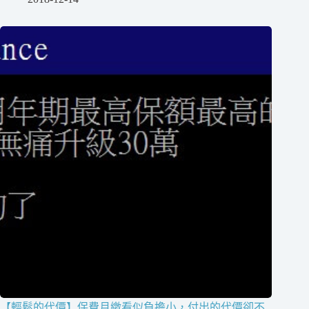
【輕鬆的代價】保費月繳看似負擔小，付出的代價卻不