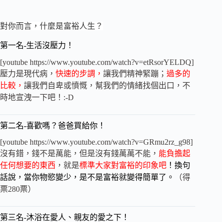
對你而言，什麼是富裕人生？
第一名-生活沒壓力！
[youtube https://www.youtube.com/watch?v=etRsorYELDQ]
壓力是現代病，
快速的步調，
讓我們精神緊蹦；
過多的
比較，
讓我們自卑或憤慨，幫我們的情緒找個出口，不
時地宣洩一下吧！:-D
第二名-喜歡嗎？爸爸買給你！
[youtube https://www.youtube.com/watch?v=GRmu2rz_g98]
沒有錯，錢不是萬能，但是沒有錢萬萬不能，
能負擔起
任何想要的東西
，就是
標準大家對富裕的印象吧
！換句
話說，當你物慾變少，是不是富裕就變得簡單了。
（得
票280票）
第三名-沐浴在愛人、親友的愛之下！